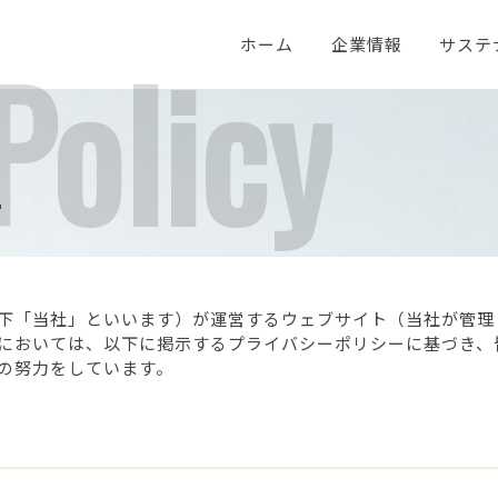
ホーム
企業情報
サステ
メッセージ
理念
棄物系チップ製造事業
会社概要
先輩からのメッセージ
アクセス
山林未利用材チップ製造事業
グループの沿革
採用一覧
エ
企
プラント事業
チップ流通事業
山林事業
小売電
ー
下「当社」といいます）が運営するウェブサイト（当社が管理
においては、以下に掲示するプライバシーポリシーに基づき、
の努力をしています。